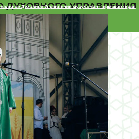
ональное Духовное Управление мусульман Пермского края
 края