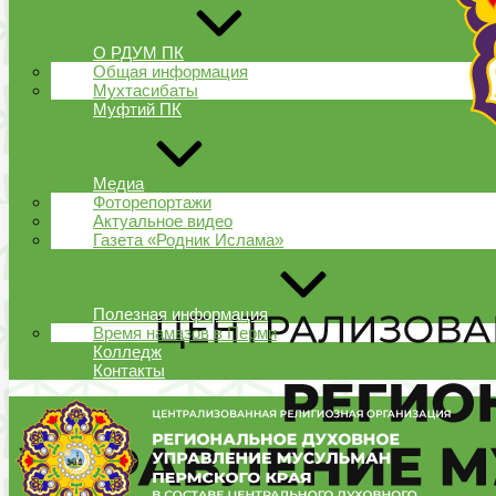
О РДУМ ПК
Общая информация
Мухтасибаты
Муфтий ПК
Медиа
Фоторепортажи
Актуальное видео
Газета «Родник Ислама»
Полезная информация
Время намазов в Перми
Колледж
Контакты