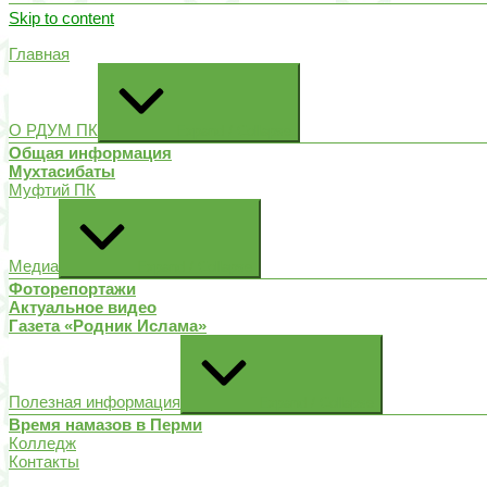
Skip to content
Главная
О РДУМ ПК
Expand / Collapse
Общая информация
Мухтасибаты
Муфтий ПК
Медиа
Expand / Collapse
Фоторепортажи
Актуальное видео
Газета «Родник Ислама»
Полезная информация
Expand / Collapse
Время намазов в Перми
Колледж
Контакты