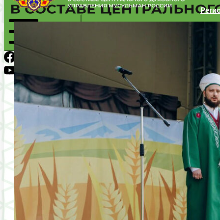
Реги
Региональное Духовное Управление мусульман Пермского
Mobile Menu
VK
Facebook
Youtube