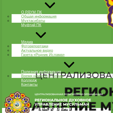
О РДУМ ПК
Общая информация
Мухтасибаты
Муфтий ПК
Медиа
Фоторепортажи
Актуальное видео
Газета «Родник Ислама»
Полезная информация
Время намазов в Перми
Колледж
Контакты