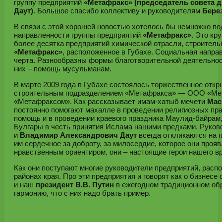
группу предприятий
«Метафракс» (председатель совета д
Даут)
. Большое спасибо коллективу и руководителям
Бере
В связи с этой хорошей новостью хотелось бы немножко по
направленности группы предприятий
«Метафракс»
. Это кр
более десятка предприятий химической отрасли, строительн
«Метафракс»
, расположенное в Губахе. Социальная направ
черта. Разнообразны формы благотворительной деятельнос
них – помощь мусульманам.
В марте 2009 года в Губахе состоялось торжественное отк
строительным подразделением «Метафракса» — ООО «Мета
«Метафраксом». Как рассказывает имам-хатыб мечети
Мас
постоянно помогают махалле в проведении религиозных пра
помощь и в проведении краевого праздника Маулид-байрам,
Булгары в честь принятия Ислама нашими предками. Руков
и
Владимир Александрович Даут
всегда откликаются на
им сердечное за доброту, за милосердие, которое они проя
нравственным ориентиром, они – настоящие герои нашего в
Как они поступают многие руководители предприятий, распол
районах края. Про эти предприятия и говорят как о бизнесе
и наш
президент В.В. Путин
в ежегодном традиционном обр
гармонию, что с них надо брать пример.