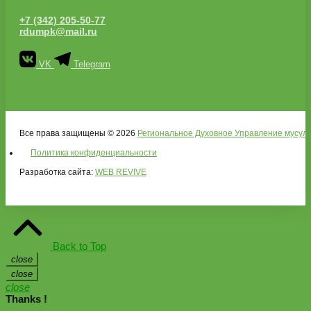
+7 (342) 205-50-77
rdumpk@mail.ru
VK
Telegram
Все права защищены © 2026
Региональное Духовное Управление мусуль
Политика конфиденциальности
Разработка сайта:
WEB REVIVE
Back to Top
close
close
close
Thanks !