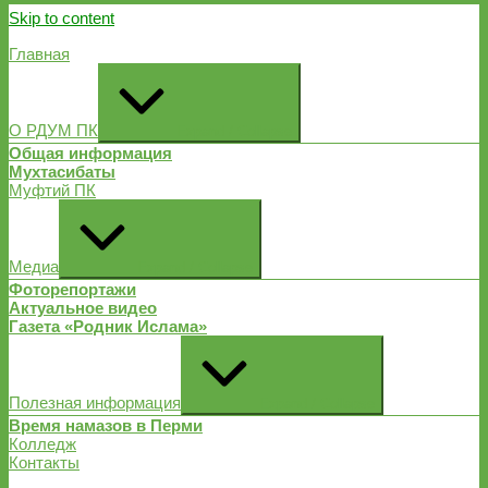
Skip to content
Главная
О РДУМ ПК
Expand / Collapse
Общая информация
Мухтасибаты
Муфтий ПК
Медиа
Expand / Collapse
Фоторепортажи
Актуальное видео
Газета «Родник Ислама»
Полезная информация
Expand / Collapse
Время намазов в Перми
Колледж
Контакты