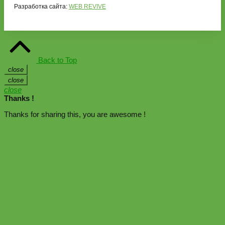
Разработка сайта:
WEB REVIVE
Back to Top
close
close
close
Thanks !
Thanks for sharing this, you are awesome !