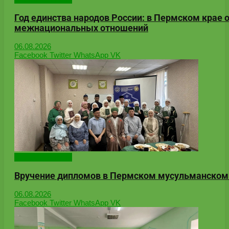
Год единства народов России: в Пермском крае
межнациональных отношений
06.08.2026
Facebook
Twitter
WhatsApp
VK
Онлайн-новости
Вручение дипломов в Пермском мусульманском
06.08.2026
Facebook
Twitter
WhatsApp
VK