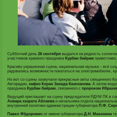
Субботний день
26 сентября
выдался на редкость солнечны
участников краевого праздника
Курбан байрам
приветливо.
Красиво украшенная сцена, национальная музыка – всё соз
радовались возможности покататься на электромобилях, кр
Но вот со сцены зазвучали прекрасные аяты священного Ко
Авторадио,
хафиз Коран Захида Казеханова
. А затем вед
праздника
Курбан байрам
, связанного с
пророком Ибрахи
Ведущий приглашает на сцену председателя РДУМ ПК в со
Анвара хазрата Аблаева
и начальника отдела национальн
внутренней политики администрации губернатора
П.Ф. Сир
Павел Фёдорович
от имени губернатора
Д.Н. Махонина
те