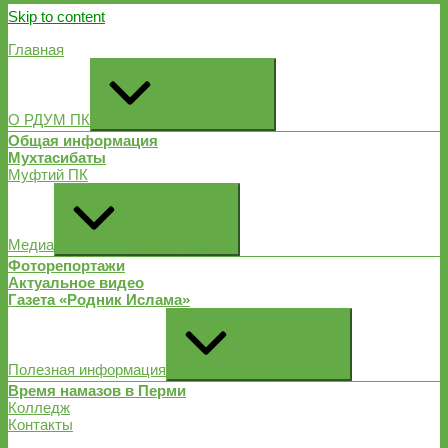
Skip to content
Главная
О РДУМ ПК
Expand / Collapse
Общая информация
Мухтасибаты
Муфтий ПК
Медиа
Expand / Collapse
Фоторепортажи
Актуальное видео
Газета «Родник Ислама»
Полезная информация
Expand / Collapse
Время намазов в Перми
Колледж
Контакты