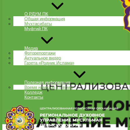
О РДУМ ПК
Общая информация
Мухтасибаты
Муфтий ПК
Медиа
Фоторепортажи
Актуальное видео
Газета «Родник Ислама»
Полезная информация
Время намазов в Перми
Колледж
Контакты