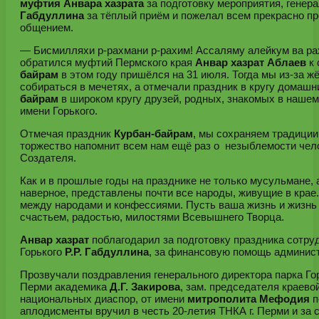
муфтия Анвара хазрата
за подготовку мероприятия, генера
Габдуллина
за тёплый приём и пожелал всем прекрасно пр
общением.
— Бисмилляхи р-рахмани р-рахим! Ассаляму алейкум ва ра
обратился муфтий Пермского края
Анвар хазрат Аблаев
к 
байрам
в этом году пришёлся на 31 июля. Тогда мы из-за ж
собираться в мечетях, а отмечали праздник в кругу домашн
байрам
в широком кругу друзей, родных, знакомых в нашем
имени Горького.
Отмечая праздник
Курбан-байрам
, мы сохраняем традици
торжество напомнит всем нам ещё раз о незыблемости чело
Создателя.
Как и в прошлые годы на празднике не только мусульмане, а
наверное, представлены почти все народы, живущие в крае.
между народами и конфессиями. Пусть ваша жизнь и жизнь
счастьем, радостью, милостями Всевышнего Творца.
Анвар хазрат
поблагодарил за подготовку праздника сотру
Горького
Р.Р. Габдуллина
, за финансовую помощь админис
Прозвучали поздравления генерального директора парка Го
Перми академика
Д.Г. Закирова
, зам. председателя краев
национальных диаспор, от имени
митрополита Мефодия
п
аплодисменты вручил в честь 20-летия ТНКА г. Перми и за