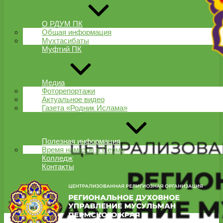
О РДУМ ПК
Общая информация
Мухтасибаты
Муфтий ПК
Медиа
Фоторепортажи
Актуальное видео
Газета «Родник Ислама»
Полезная информация
Время намазов в Перми
Колледж
Контакты