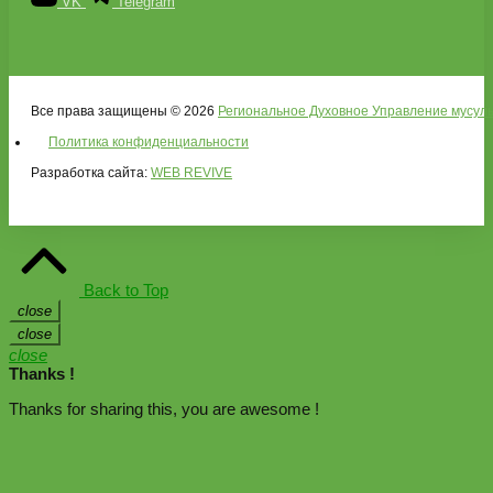
VK
Telegram
Все права защищены © 2026
Региональное Духовное Управление мусуль
Политика конфиденциальности
Разработка сайта:
WEB REVIVE
Back to Top
close
close
close
Thanks !
Thanks for sharing this, you are awesome !