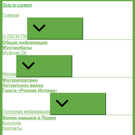
Skip to content
Главная
О РДУМ ПК
Expand / Collapse
Общая информация
Мухтасибаты
Муфтий ПК
Медиа
Expand / Collapse
Фоторепортажи
Актуальное видео
Газета «Родник Ислама»
Полезная информация
Expand / Collapse
Время намазов в Перми
Колледж
Контакты