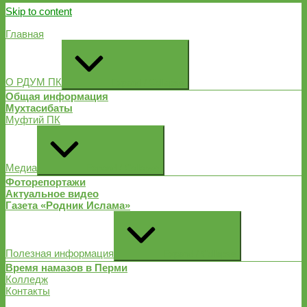
Skip to content
Главная
О РДУМ ПК
Expand / Collapse
Общая информация
Мухтасибаты
Муфтий ПК
Медиа
Expand / Collapse
Фоторепортажи
Актуальное видео
Газета «Родник Ислама»
Полезная информация
Expand / Collapse
Время намазов в Перми
Колледж
Контакты