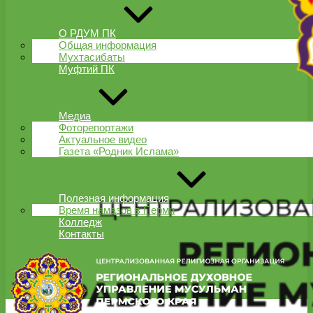
О РДУМ ПК
Общая информация
Мухтасибаты
Муфтий ПК
Медиа
Фоторепортажи
Актуальное видео
Газета «Родник Ислама»
Полезная информация
Время намазов в Перми
Колледж
Контакты