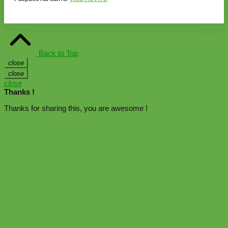
Back to Top
close
close
close
Thanks !
Thanks for sharing this, you are awesome !