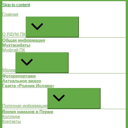
Skip to content
Главная
О РДУМ ПК
Expand / Collapse
Общая информация
Мухтасибаты
Муфтий ПК
Медиа
Expand / Collapse
Фоторепортажи
Актуальное видео
Газета «Родник Ислама»
Полезная информация
Expand / Collapse
Время намазов в Перми
Колледж
Контакты