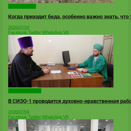
Uncategorized
Когда приходит беда, особенно важно знать, что 
2026/07/24
Facebook
Twitter
WhatsApp
VK
Онлайн-новости
В СИЗО-1 проводится духовно-нравственная раб
2026/07/04
Facebook
Twitter
WhatsApp
VK