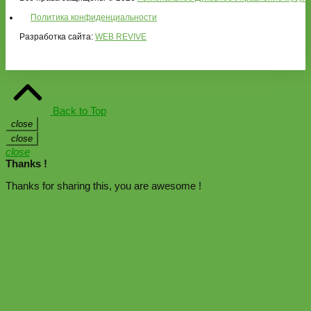
Политика конфиденциальности
Разработка сайта:
WEB REVIVE
Back to Top
close
close
close
Thanks !
Thanks for sharing this, you are awesome !