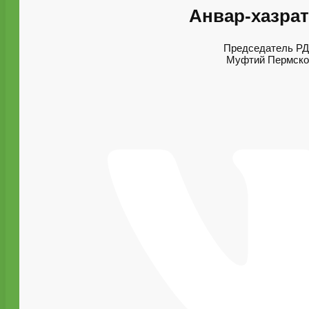
Анвар-хазрат
Председатель Р
Муфтий Пермског