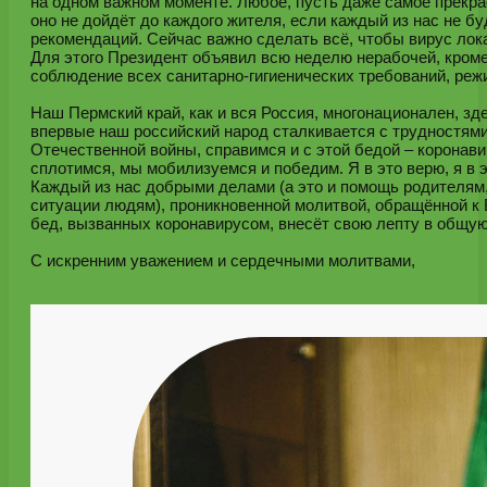
на одном важном моменте. Любое, пусть даже самое прекра
оно не дойдёт до каждого жителя, если каждый из нас не 
рекомендаций. Сейчас важно сделать всё, чтобы вирус лок
Для этого Президент объявил всю неделю нерабочей, кром
соблюдение всех санитарно-гигиенических требований, реж
Наш Пермский край, как и вся Россия, многонационален, з
впервые наш российский народ сталкивается с трудностям
Отечественной войны, справимся и с этой бедой – коронави
сплотимся, мы мобилизуемся и победим. Я в это верю, я в 
Каждый из нас добрыми делами (а это и помощь родителям
ситуации людям), проникновенной молитвой, обращённой к
бед, вызванных коронавирусом, внесёт свою лепту в общую
С искренним уважением и сердечными молитвами,