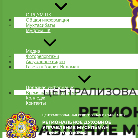
О РДУМ ПК
Общая информация
Мухтасибаты
Муфтий ПК
Медиа
Фоторепортажи
Актуальное видео
Газета «Родник Ислама»
Полезная информация
Время намазов в Перми
Колледж
Контакты