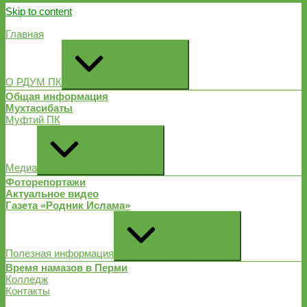
Skip to content
Главная
О РДУМ ПК
Expand / Collapse
Общая информация
Мухтасибаты
Муфтий ПК
Медиа
Expand / Collapse
Фоторепортажи
Актуальное видео
Газета «Родник Ислама»
Полезная информация
Expand / Collapse
Время намазов в Перми
Колледж
Контакты