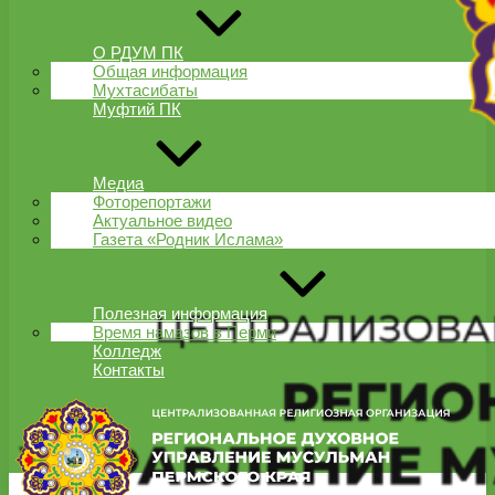
О РДУМ ПК
Общая информация
Мухтасибаты
Муфтий ПК
Медиа
Фоторепортажи
Актуальное видео
Газета «Родник Ислама»
Полезная информация
Время намазов в Перми
Колледж
Контакты