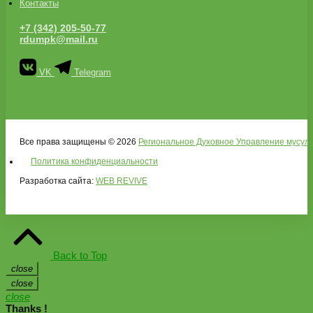
Контакты
+7 (342) 205-50-77
rdumpk@mail.ru
VK
Telegram
Все права защищены © 2026
Региональное Духовное Управление мусуль
Политика конфиденциальности
Разработка сайта:
WEB REVIVE
Back to Top
close
close
close
Thanks !