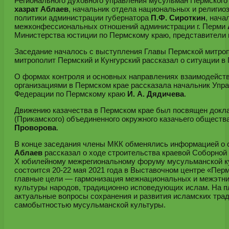
Регионального духовного управления мусульман Пермского
хазрат Аблаев
, начальник отдела национальных и религио
политики администрации губернатора
П.Ф. Сироткин
, нач
межконфессиональных отношений администрации г. Перми
Министерства юстиции по Пермскому краю, представители 
Заседание началось с выступления Главы Пермской митр
митрополит Пермский и Кунгурский рассказал о ситуации в 
О формах контроля и основных направлениях взаимодейст
организациями в Пермском крае рассказала начальник Упр
Федерации по Пермскому краю
И. А. Дядичева
.
Движению казачества в Пермском крае был посвящен докла
(Прикамского) объединенного окружного казачьего обществ
Проворова
.
В конце заседания члены МКК обменялись информацией о с
Аблаев
рассказал о ходе строительства краевой Соборной м
X юбилейному межрегиональному форуму мусульманской к
состоится 20-22 мая 2021 года в Выставочном центре «Перм
главные цели — гармонизация межнациональных и межэтнич
культуры народов, традиционно исповедующих ислам. На 
актуальные вопросы сохранения и развития исламских трад
самобытностью мусульманской культуры.