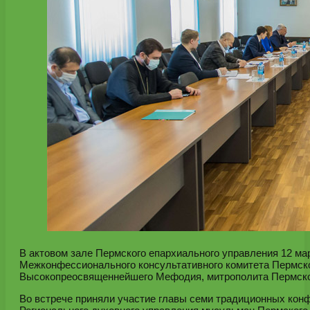
В актовом зале Пермского епархиального управления 12 ма
Межконфессионального консультативного комитета Пермско
Высокопреосвященнейшего Мефодия, митрополита Пермског
Во встрече приняли участие главы семи традиционных кон