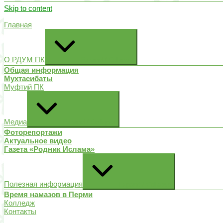
Skip to content
Главная
О РДУМ ПК
Expand / Collapse
Общая информация
Мухтасибаты
Муфтий ПК
Медиа
Expand / Collapse
Фоторепортажи
Актуальное видео
Газета «Родник Ислама»
Полезная информация
Expand / Collapse
Время намазов в Перми
Колледж
Контакты