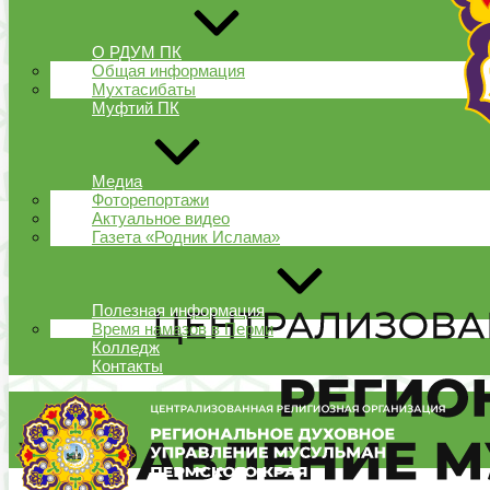
О РДУМ ПК
Общая информация
Мухтасибаты
Муфтий ПК
Медиа
Фоторепортажи
Актуальное видео
Газета «Родник Ислама»
Полезная информация
Время намазов в Перми
Колледж
Контакты