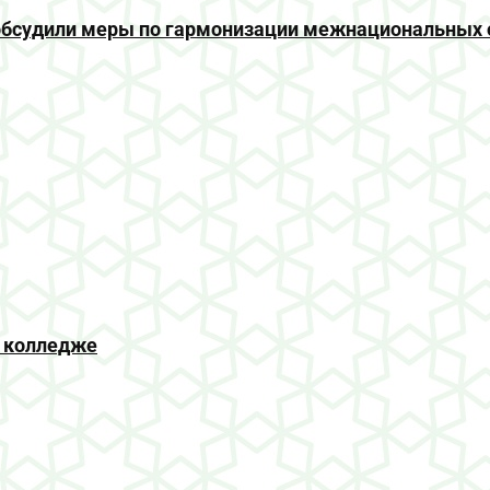
е обсудили меры по гармонизации межнациональных
 колледже