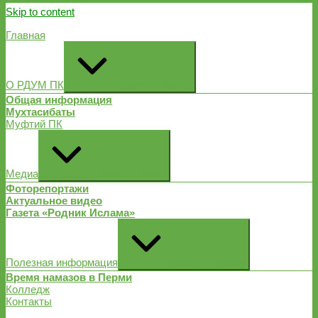
Skip to content
Главная
О РДУМ ПК
Expand / Collapse
Общая информация
Мухтасибаты
Муфтий ПК
Медиа
Expand / Collapse
Фоторепортажи
Актуальное видео
Газета «Родник Ислама»
Полезная информация
Expand / Collapse
Время намазов в Перми
Колледж
Контакты