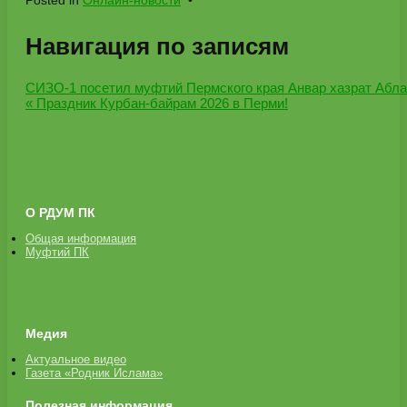
Posted in
Онлайн-новости
•
Навигация по записям
СИЗО-1 посетил муфтий Пермского края Анвар хазрат Абла
« Праздник Курбан‑байрам 2026 в Перми!
О РДУМ ПК
Общая информация
Муфтий ПК
Медия
Актуальное видео
Газета «Родник Ислама»
Полезная информация