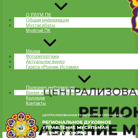
О РДУМ ПК
Общая информация
Мухтасибаты
Муфтий ПК
Медиа
Фоторепортажи
Актуальное видео
Газета «Родник Ислама»
Полезная информация
Время намазов в Перми
Колледж
Контакты