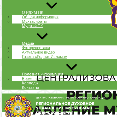
О РДУМ ПК
Общая информация
Мухтасибаты
Муфтий ПК
Медиа
Фоторепортажи
Актуальное видео
Газета «Родник Ислама»
Полезная информация
Время намазов в Перми
Колледж
Контакты