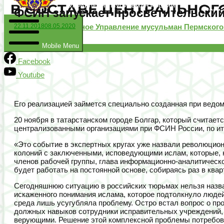
ФСИН запускает просветительский
Реги
Региональное Духовное Управление мусульман Пермского
22.11.2018
08.05.2020
Mobile Menu
VK
Facebook
Youtube
Его реализацией займется специально созданная при ведом
20 ноября в татарстанском городе Болгар, который считае
централизованными организациями при ФСИН России, по ит
«Это событие в экспертных кругах уже назвали революцион
колоний с заключенными, исповедующими ислам, которые, к
членов рабочей группы, глава информационно-аналитическо
будет работать на постоянной основе, собираясь раз в кв
Сегодняшнюю ситуацию в российских тюрьмах нельзя назват
искаженного понимания ислама, которое подтолкнуло люде
среда лишь усугубляла проблему. Остро встал вопрос о п
должных навыков сотрудники исправительных учреждений, о
верующими. Решение этой комплексной проблемы потребова