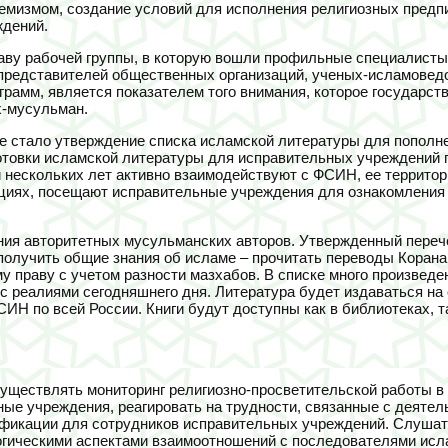
емизмом, создание условий для исполнения религиозных предпи
ждений.
аву рабочей группы, в которую вошли профильные специалисты
представителей общественных организаций, ученых-исламоведо
грамм, является показателем того внимания, которое государс
х-мусульман.
ре стало утверждение списка исламской литературы для попол
отовки исламской литературы для исправительных учреждений
ии нескольких лет активно взаимодействуют с ФСИН, ее террит
нциях, посещают исправительные учреждения для ознакомления 
ния авторитетных мусульманских авторов. Утвержденный переч
получить общие знания об исламе – прочитать переводы Корана 
у праву с учетом разности мазхабов. В списке много произведен
 с реалиями сегодняшнего дня. Литература будет издаваться н
СИН по всей России. Книги будут доступны как в библиотеках, 
существлять мониторинг религиозно-просветительской работы в
ые учреждения, реагировать на трудности, связанные с деятель
фикации для сотрудников исправительных учреждений. Слушате
логическими аспектами взаимоотношений с последователями исл