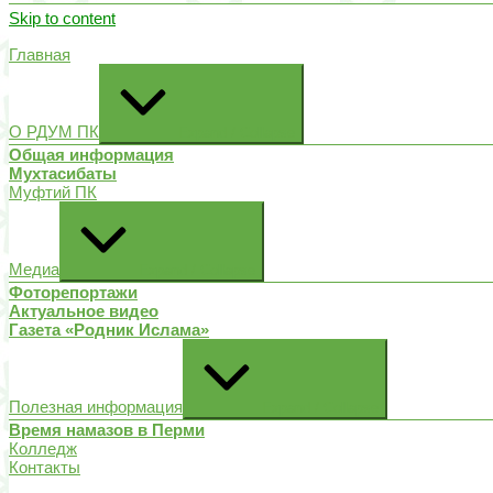
Skip to content
Главная
О РДУМ ПК
Expand / Collapse
Общая информация
Мухтасибаты
Муфтий ПК
Медиа
Expand / Collapse
Фоторепортажи
Актуальное видео
Газета «Родник Ислама»
Полезная информация
Expand / Collapse
Время намазов в Перми
Колледж
Контакты