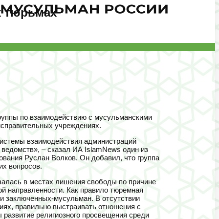
х тюрьмах
группы по взаимодействию с мусульманскими
исправительных учреждениях.
 системы взаимодействия администраций
 ведомств», – сказал ИА IslamNews один из
ования Руслан Волков. Он добавил, что группа
их вопросов.
залась в местах лишения свободы по причине
ой направленности. Как правило тюремная
ди заключенных-мусульман. В отсутствии
виях, правильно выстраивать отношения с
 развитие религиозного просвещения среди