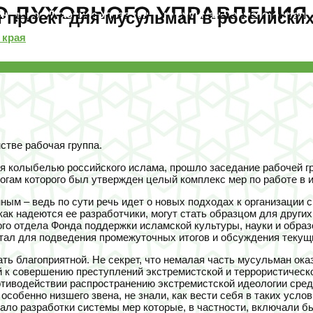
 проект для мусульман в российски
ональное Духовное Управление мусульман Пермского края
 края
стве рабочая группа.
тся колыбелью российского ислама, прошло заседание рабочей 
огам которого был утвержден целый комплекс мер по работе в 
ным – ведь по сути речь идет о новых подходах к организации
ак надеются ее разработчики, могут стать образцом для других
го отдела Фонда поддержки исламской культуры, науки и образ
артал для подведения промежуточных итогов и обсуждения текущ
ь благоприятной. Не секрет, что немалая часть мусульман ока
й к совершению преступлений экстремистской и террористическ
ротиводействии распространению экстремистской идеологии сре
собенно низшего звена, не знали, как вести себя в таких усло
ло разработки системы мер которые, в частности, включали бы