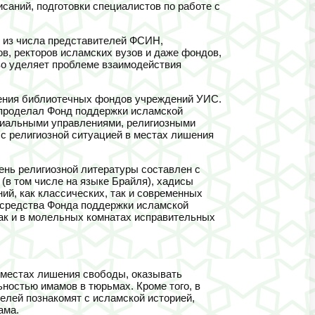
саний, подготовки специалистов по работе с
 из числа представителей ФСИН,
в, ректоров исламских вузов и даже фондов,
тво уделяет проблеме взаимодействия
нения библиотечных фондов учреждений УИС.
 проделал Фонд поддержки исламской
ориальными управлениями, религиозными
с религиозной ситуацией в местах лишения
ень религиозной литературы составлен с
(в том числе на языке Брайля), хадисы
ий, как классических, так и современных
а средства Фонда поддержки исламской
так и в молельных комнатах исправительных
 местах лишения свободы, оказывать
ностью имамов в тюрьмах. Кроме того, в
лей познакомят с исламской историей,
ама.