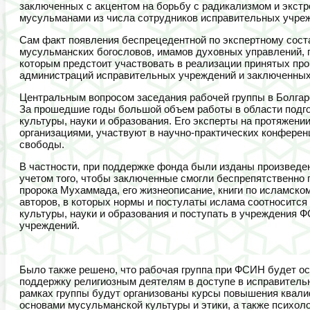
заключенных с акцентом на борьбу с радикализмом и экстр
мусульманами из числа сотрудников исправительных учре
Сам факт появления беспрецедентной по экспертному сост
мусульманских богословов, имамов духовных управлений, 
которым предстоит участвовать в реализации принятых про
администраций исправительных учреждений и заключенны
Центральным вопросом заседания рабочей группы в Болга
За прошедшие годы большой объем работы в области подг
культуры, науки и образования. Его эксперты на протяжен
организациями, участвуют в научно-практических конфере
свободы.
В частности, при поддержке фонда были изданы произведе
учетом того, чтобы заключенные смогли беспрепятственно 
пророка Мухаммада, его жизнеописание, книги по исламском
авторов, в которых нормы и постулаты ислама соотносится
культуры, науки и образования и поступать в учреждения Ф
учреждений.
Было также решено, что рабочая группа при ФСИН будет о
поддержку религиозным деятелям в доступе в исправительн
рамках группы будут организованы курсы повышения квали
основами мусульманской культуры и этики, а также психо