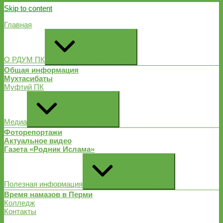
Skip to content
Главная
О РДУМ ПК
Expand / Collapse
Общая информация
Мухтасибаты
Муфтий ПК
Медиа
Expand / Collapse
Фоторепортажи
Актуальное видео
Газета «Родник Ислама»
Полезная информация
Expand / Collapse
Время намазов в Перми
Колледж
Контакты