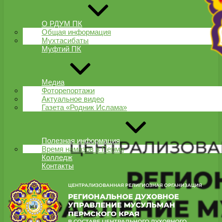
О РДУМ ПК
Общая информация
Мухтасибаты
Муфтий ПК
Медиа
Фоторепортажи
Актуальное видео
Газета «Родник Ислама»
Полезная информация
Время намазов в Перми
Колледж
Контакты