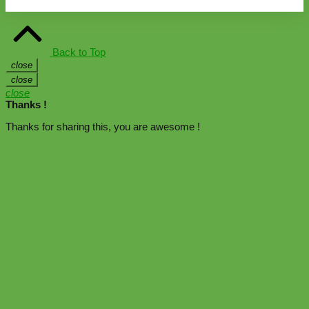
Back to Top
close
close
close
Thanks !
Thanks for sharing this, you are awesome !