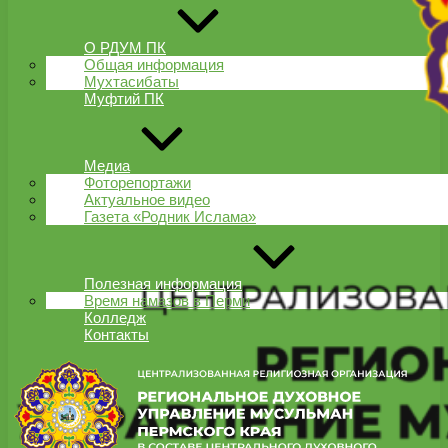
О РДУМ ПК
Общая информация
Мухтасибаты
Муфтий ПК
Медиа
Фоторепортажи
Актуальное видео
Газета «Родник Ислама»
Полезная информация
Время намазов в Перми
Колледж
Контакты