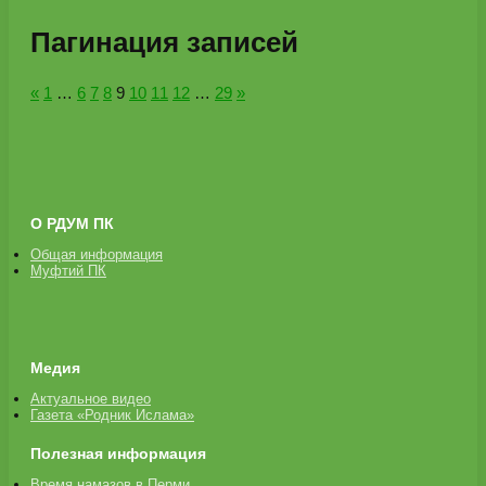
Пагинация записей
«
1
…
6
7
8
9
10
11
12
…
29
»
О РДУМ ПК
Общая информация
Муфтий ПК
Медия
Актуальное видео
Газета «Родник Ислама»
Полезная информация
Время намазов в Перми