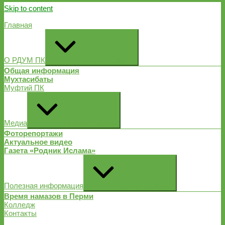
Skip to content
Главная
О РДУМ ПК
Expand / Collapse
Общая информация
Мухтасибаты
Муфтий ПК
Медиа
Expand / Collapse
Фоторепортажи
Актуальное видео
Газета «Родник Ислама»
Полезная информация
Expand / Collapse
Время намазов в Перми
Колледж
Контакты