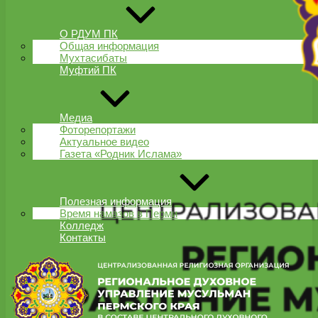
О РДУМ ПК
Общая информация
Мухтасибаты
Муфтий ПК
Медиа
Фоторепортажи
Актуальное видео
Газета «Родник Ислама»
Полезная информация
Время намазов в Перми
Колледж
Контакты