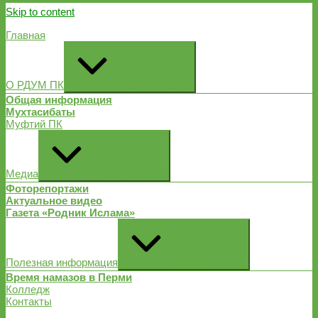
Skip to content
Главная
О РДУМ ПК
Expand / Collapse
Общая информация
Мухтасибаты
Муфтий ПК
Медиа
Expand / Collapse
Фоторепортажи
Актуальное видео
Газета «Родник Ислама»
Полезная информация
Expand / Collapse
Время намазов в Перми
Колледж
Контакты