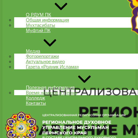
О РДУМ ПК
Общая информация
Мухтасибаты
Муфтий ПК
Медиа
Фоторепортажи
Актуальное видео
Газета «Родник Ислама»
Полезная информация
Время намазов в Перми
Колледж
Контакты