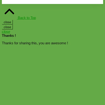
Back to Top
close
close
close
Thanks !
Thanks for sharing this, you are awesome !