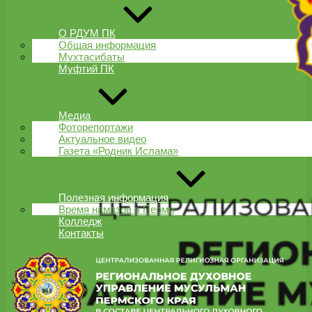
О РДУМ ПК
Общая информация
Мухтасибаты
Муфтий ПК
Медиа
Фоторепортажи
Актуальное видео
Газета «Родник Ислама»
Полезная информация
Время намазов в Перми
Колледж
Контакты