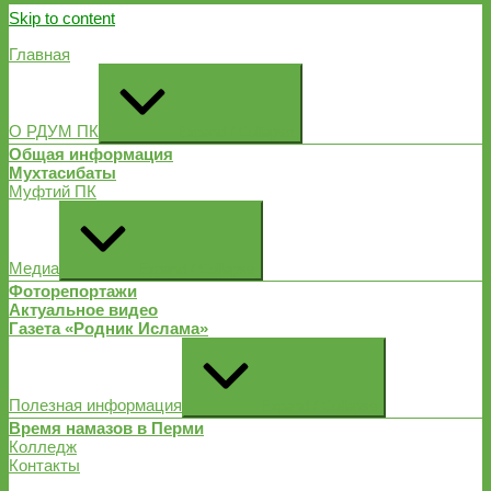
Skip to content
Главная
О РДУМ ПК
Expand / Collapse
Общая информация
Мухтасибаты
Муфтий ПК
Медиа
Expand / Collapse
Фоторепортажи
Актуальное видео
Газета «Родник Ислама»
Полезная информация
Expand / Collapse
Время намазов в Перми
Колледж
Контакты