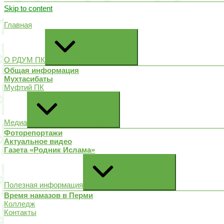
Skip to content
Главная
О РДУМ ПК
Expand / Collapse
Общая информация
Мухтасибаты
Муфтий ПК
Медиа
Expand / Collapse
Фоторепортажи
Актуальное видео
Газета «Родник Ислама»
Полезная информация
Expand / Collapse
Время намазов в Перми
Колледж
Контакты