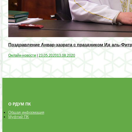
Поздравление Анвар-хазрата с праздником Ид аль-Фитр
Онлайн-новости
|
23.05.2020
13.08.2020
О РДУМ ПК
Общая информация
Муфтий ПК