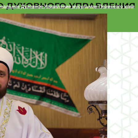
ональное Духовное Управление мусульман Пермского края
 края