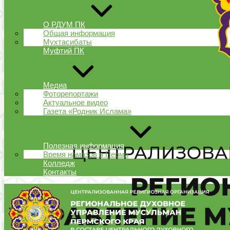
О РДУМ ПК
Общая информация
Мухтасибаты
Муфтий ПК
Медиа
Фоторепортажи
Актуальное видео
Газета «Родник Ислама»
Полезная информация
Время намазов в Перми
Колледж
Контакты