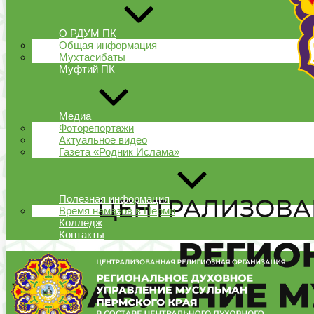
О РДУМ ПК
Общая информация
Мухтасибаты
Муфтий ПК
Медиа
Фоторепортажи
Актуальное видео
Газета «Родник Ислама»
Полезная информация
Время намазов в Перми
Колледж
Контакты