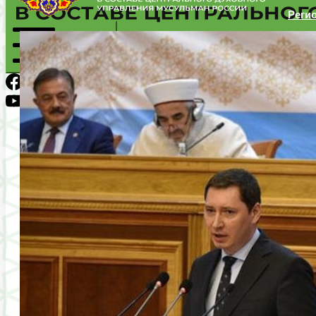
Реги
Региональное Духовное Управление мусульман Пермского
Mobile Menu
VK
Facebook
Youtube