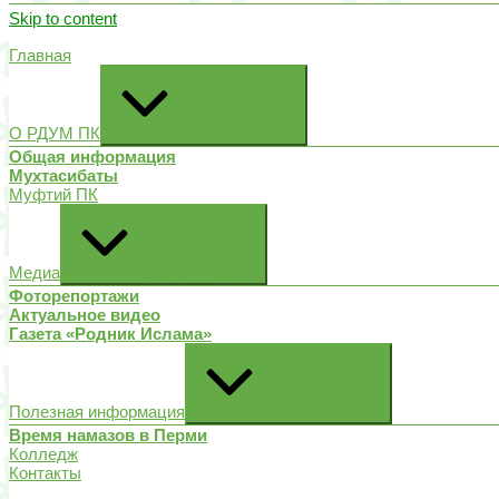
Skip to content
Главная
О РДУМ ПК
Expand / Collapse
Общая информация
Мухтасибаты
Муфтий ПК
Медиа
Expand / Collapse
Фоторепортажи
Актуальное видео
Газета «Родник Ислама»
Полезная информация
Expand / Collapse
Время намазов в Перми
Колледж
Контакты