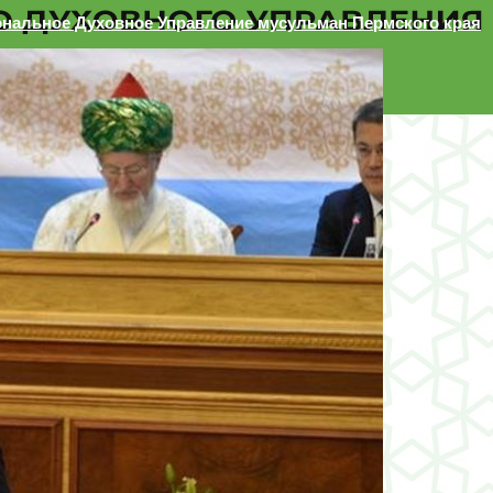
ональное Духовное Управление мусульман Пермского края
 края