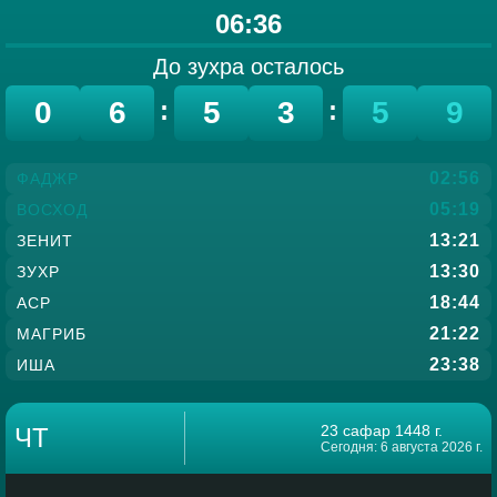
06:36
До
зухра
осталось
0
6
:
5
3
:
5
9
02:56
ФАДЖР
05:19
ВОСХОД
13:21
ЗЕНИТ
13:30
ЗУХР
18:44
АСР
21:22
МАГРИБ
23:38
ИША
23 сафар 1448 г.
ЧТ
Сегодня: 6 августа 2026 г.